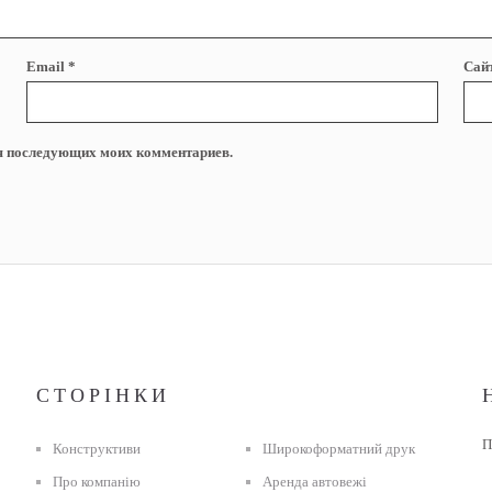
Email
*
Сай
для последующих моих комментариев.
СТОРІНКИ
П
Конструктиви
Широкоформатний друк
Про компанію
Аренда автовежі