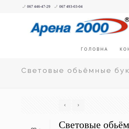
067 446-47-29
067 493-03-04
ГОЛОВНА
КО
Световые обьёмные бу
Световые обьё