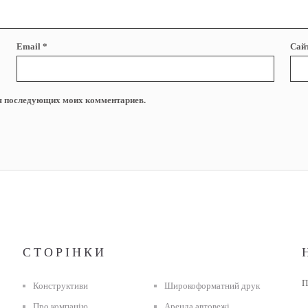
Email
*
Сай
для последующих моих комментариев.
СТОРІНКИ
П
Конструктиви
Широкоформатний друк
Про компанію
Аренда автовежі