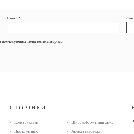
Email
*
Сай
для последующих моих комментариев.
СТОРІНКИ
П
Конструктиви
Широкоформатний друк
Про компанію
Аренда автовежі