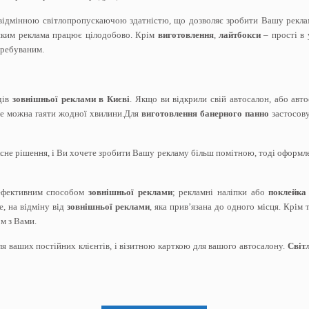
з відмінною світлопропускаючою здатністю, що дозволяє зробити Вашу рекла
 яким реклама працює цілодобово. Крім
виготовлення
,
лайтбокси
– прості в 
требуваним.
дів
зовнішньої реклами в Києві
. Якщо ви відкрили свій автосалон, або авто
не можна гаяти жодної хвилини.Для
виготовлення банерного панно
застосову
не рішення, і Ви хочете зробити Вашу рекламу більш помітною, тоді оформле
ефективним способом
зовнішньої реклами
; рекламні наліпки або
поклейка
е, на відміну від
зовнішньої реклами
, яка прив’язана до одного місця. Крім
ом з Вами.
я ваших постійних клієнтів, і візитною карткою для вашого автосалону.
Світл