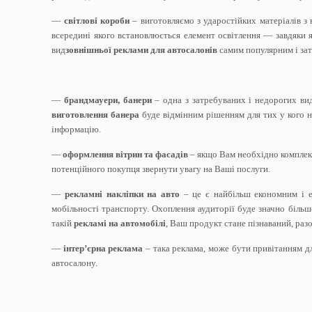
—
світлові короби
– виготовляємо з ударостійких матеріалів 
всередині якого встановлюється елемент освітлення — завдяки
вид
зовнішньої реклами для автосалонів
самим популярним і за
—
брандмауери, банери
– одна з затребуваних і недорогих ви
виготовлення банера
буде відмінним рішенням для тих у кого 
інформацію.
—
оформлення вітрин та фасадів
– якщо Вам необхідно комплекс
потенційного покупця звернути увагу на Ваші послуги.
—
рекламні накліпки на авто
– це є найбільш економним і 
мобільності транспорту. Охоплення аудиторії буде значно більш
такій
рекламі на автомобілі
, Ваш продукт стане пізнаваний, раз
—
інтер’єрна реклама
– така реклама, може бути привітанням дл
автосалону.