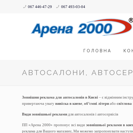
067 446-47-29
067 493-03-04
ГОЛОВНА
КО
АВТОСАЛОНИ, АВТОСЕР
Зовнішня реклама для автосалонів в Києві
– є відмінним інстр
привертаюча увагу
вивіска в киеве
,
об’ємні літери
або
світлова
Види зовнішньої реклами
для автосалонів і автосервісів
ПП «Арена 2000» пропонує всі види
зовнішньої реклами в кие
реклама для Вашого магазину, Ми можемо запропонувати наступні 