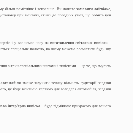
му більш помітніше і яскравіше. Ви можете
замовити лайтбокс
,
установці при монтажі, стійкі до погодних умов, що робить цей
сервіс і у вас немає часу на
виготовлення світлових вивісок
–
ється спеціальне полотно, на якому можемо розмістити будь-яку
ння вітрин спеціальними щитами і вивісками — це те, що змусить
 автомобіля
зможе залучити велику кількість аудиторії завдяки
 того, це буде візитною карткою для володаря автомобіля, завдяки
ова інтер’єрна вивіска
– буде відмінною прикрасою для вашого