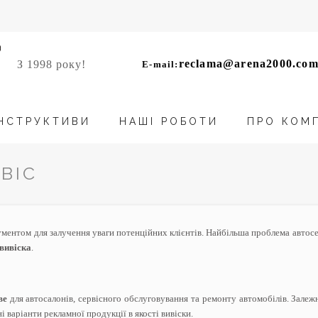
reclama@arena2000.com
З 1998 року!
E-mail:
НСТРУКТИВИ
НАШІ РОБОТИ
ПРО КОМ
ВІС
ументом для залучення уваги потенційних клієнтів. Найбільша проблема автос
 вивіска
.
ве
для автосалонів, сервісного обслуговування та ремонту автомобілів. Зале
варіанти рекламної продукції в якості вивіски.