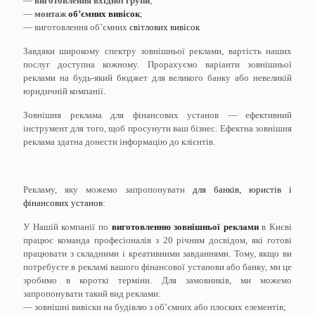
—
виготовлення вхідної групи
;
—
монтаж
об’ємних вивісок
;
— виготовлення об’ємних
світлових вивісок
Завдяки широкому спектру зовнішньої реклами, вартість наших
послуг доступна кожному. Прорахуємо варіанти зовнішньої
реклами на будь-який бюджет для великого банку або невеликій
юридичній компанії.
Зовнішня реклама для фінансових установ — ефективний
інструмент для того, щоб просунути ваш бізнес. Ефектна зовнішня
реклама здатна донести інформацію до клієнтів.
Рекламу, яку можемо запропонувати
для банків, юристів і
фінансових установ
:
У Нашій компанії по
виготовленню зовнішньої реклами
в Києві
працює команда професіоналів з 20 річним досвідом, які готові
працювати з складними і креативними завданнями. Тому, якщо ви
потребуєте в рекламі вашого фінансової установи або банку, ми це
зробимо в короткі терміни. Для замовників, ми можемо
запропонувати такий вид реклами:
— зовнішні вивіски на будівлю з об’ємних або плоских елементів;