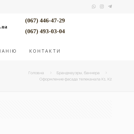
(067) 446-47-29
.ua
(067) 493-03-04
ПАНІЮ
КОНТАКТИ
Головна
Брандмауэры, баннера
Оформление фасада телеканала К1, К2