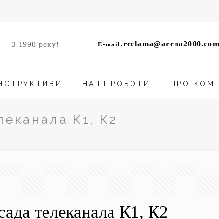
reclama@arena2000.com
З 1998 року!
E-mail:
НСТРУКТИВИ
НАШІ РОБОТИ
ПРО КОМ
еканала К1, К2
ада телеканала К1, К2