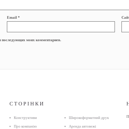
Email
*
Сай
для последующих моих комментариев.
СТОРІНКИ
П
Конструктиви
Широкоформатний друк
Про компанію
Аренда автовежі