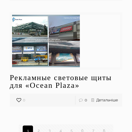
Рекламные световые щиты
для «Ocean Plaza»
0
0
Детальніше
1
2
3
4
5
6
7
8