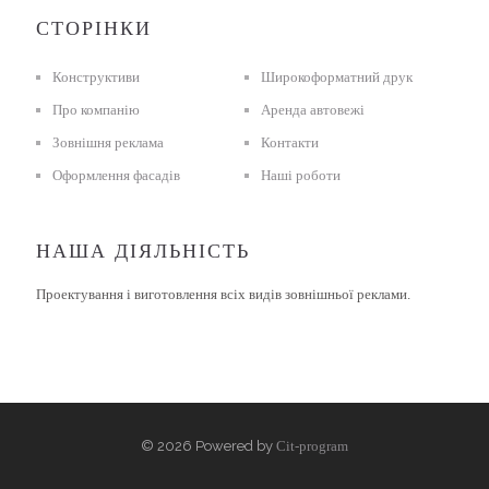
СТОРІНКИ
Конструктиви
Широкоформатний друк
Про компанію
Аренда автовежі
Зовнішня реклама
Контакти
Оформлення фасадів
Наші роботи
НАША ДІЯЛЬНІСТЬ
Проектування і виготовлення всіх видів зовнішньої реклами.
© 2026 Powered by
Cit-program