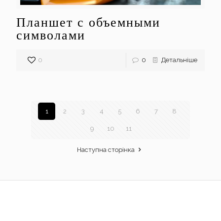
Планшет с объемными
символами
0
0
Детальніше
1
2
3
4
5
6
7
8
9
10
11
Наступна сторінка