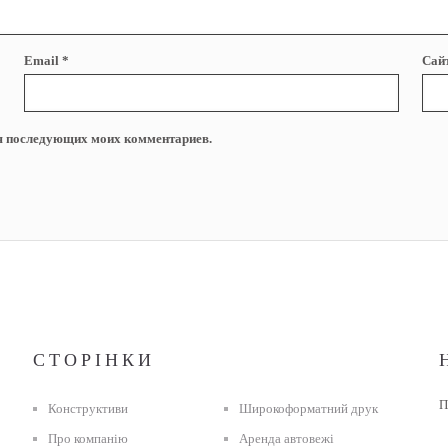
Email
*
Сай
для последующих моих комментариев.
СТОРІНКИ
П
Конструктиви
Широкоформатний друк
Про компанію
Аренда автовежі